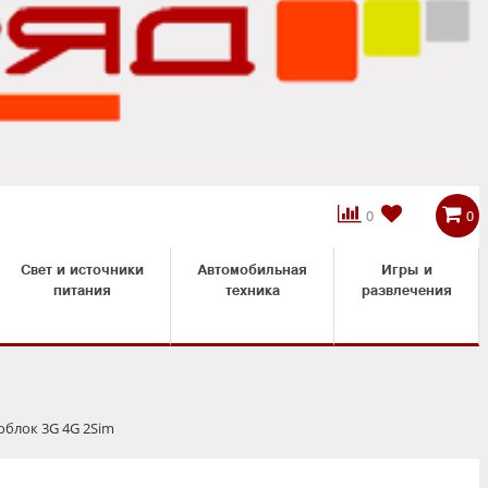



0
0
Свет и источники
Автомобильная
Игры и
питания
техника
развлечения
блок 3G 4G 2Sim