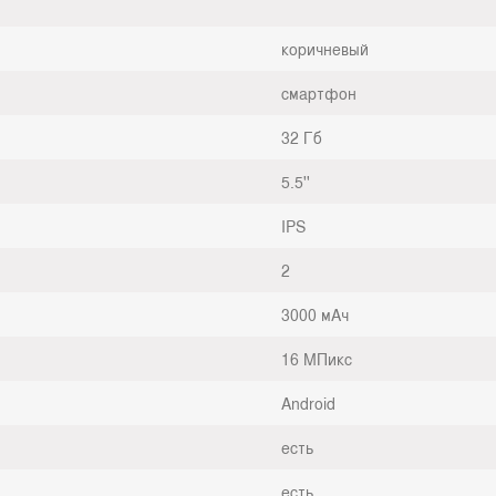
коричневый
смартфон
32 Гб
5.5''
IPS
2
3000 мАч
16 МПикс
Android
есть
есть