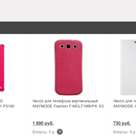
NG
Чехол для телефона вертикальный
Чехол для
 P5100
ANYMODE Fashion F-MCLT106KPK S3
ANYMODE i
1 890 руб.
730 руб.
Бонусы: 0 р.
Бонусы: 0 р
?