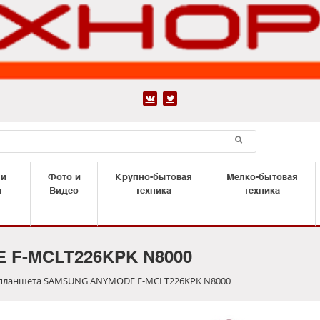


 и
Фото и
Крупно-бытовая
Мелко-бытовая
ы
Видео
техника
техника
 F-MCLT226KPK N8000
 планшета SAMSUNG ANYMODE F-MCLT226KPK N8000