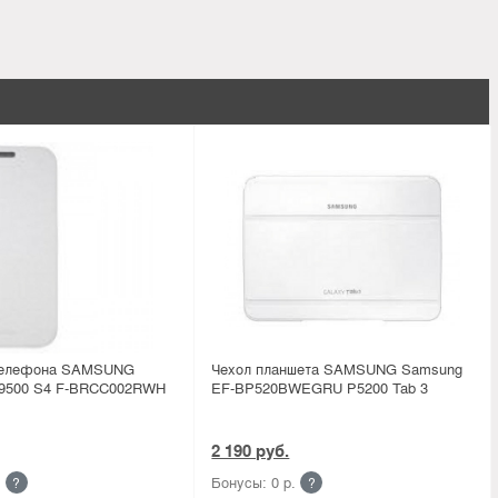
 телефона SAMSUNG
Чехол планшета SAMSUNG Samsung
9500 S4 F-BRCC002RWH
EF-BP520BWEGRU Р5200 Tab 3
2 190 руб.
.
Бонусы: 0 р.
?
?