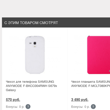
С ЭТИМ ТОВАРОМ СМОТРЯТ
Чехол для телефона SAMSUNG
Чехол планшета SAMSU
ANYMODE F-BKCC004RWH S679x
ANYMODE F-MCLT080KPK
Galaxy
570 руб.
3 490 руб.
Бонусы: 0 р.
Бонусы: 0 р.
?
?