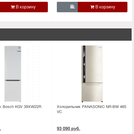

к Bosсh KGV 39XW22R
Холодильник PANASONIC NR-BW 465
VC
.
93 090 руб.