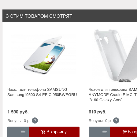
С ЭТИМ ТОВАРОМ СМОТРЯТ
Чехол для телефона SAMSUNG
Чехол для телефона SA
Samsung i9500 S4 EF-CI950BWEGRU
ANYMODE Cradle F-MCL
i8160 Galaxy Ace2
1 590 руб.
610 руб.
Бонусы: 0 р.
Бонусы: 0 р.
?
?

