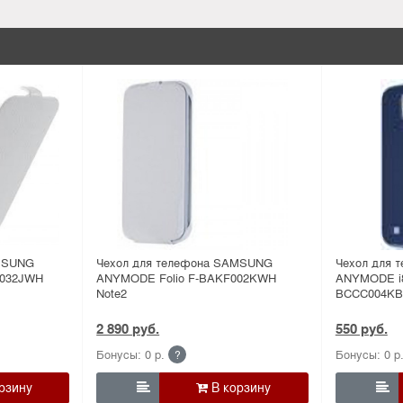
MSUNG
Чехол для телефона SAMSUNG
Чехол для
T032JWH
ANYMODE Folio F-BAKF002KWH
ANYMODE i8
Note2
BCCC004KB
2 890 руб.
550 руб.
Бонусы: 0 р.
Бонусы: 0 р
?

