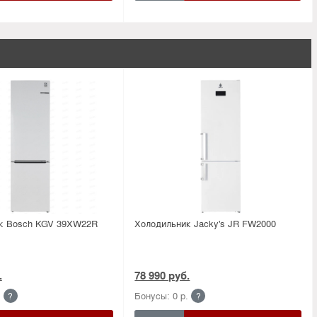
к Bosсh KGV 39XW22R
Холодильник Jacky's JR FW2000
.
78 990 руб.
.
Бонусы: 0 р.
?
?