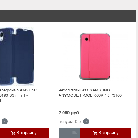
 телефона SAMSUNG
Чехол планшета SAMSUNG
190 S3 mini F-
ANYMODE F-MCLT066KPK P3100
L
2 090 руб.
.
Бонусы: 0 р.
?
?
