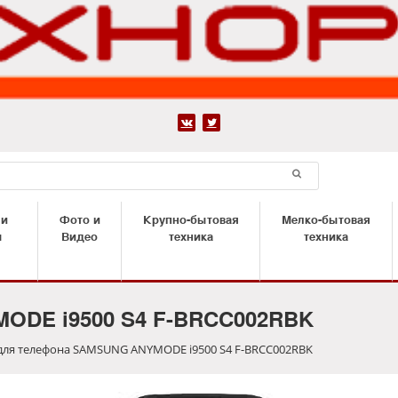


 и
Фото и
Крупно-бытовая
Мелко-бытовая
ы
Видео
техника
техника
ODE i9500 S4 F-BRCC002RBK
для телефона SAMSUNG ANYMODE i9500 S4 F-BRCC002RBK