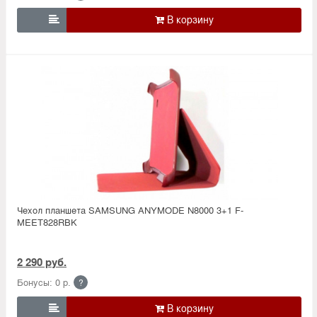

Чехол планшета SAMSUNG ANYMODE N8000 3+1 F-
MEET828RBK
2 290 руб.
Бонусы: 0 р.
?
