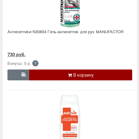
Антисептики N30804 Гель-антисептик для рук MANUFACTOR
730 руб.
Бонусы: 0 р.
?
