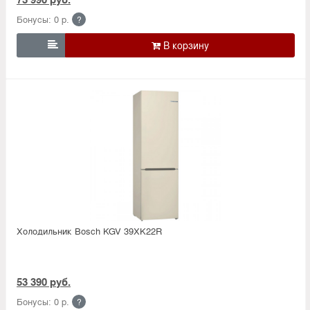
Бонусы: 0 р.
?

Холодильник Bosсh KGV 39XK22R
53 390 руб.
Бонусы: 0 р.
?