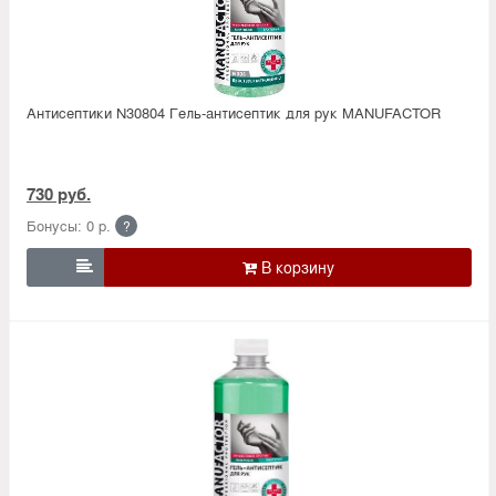
Антисептики N30804 Гель-антисептик для рук MANUFACTOR
730 руб.
Бонусы: 0 р.
?
