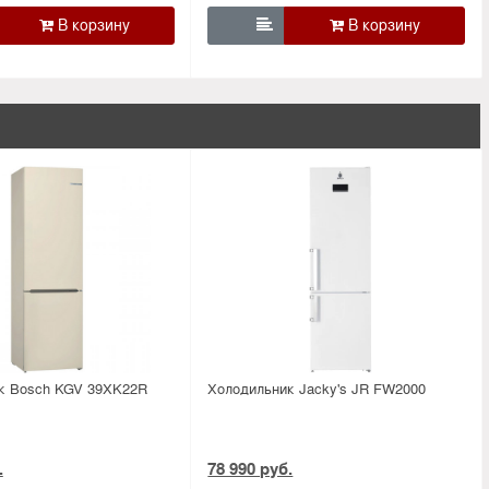

к Bosсh KGV 39XK22R
Холодильник Jacky's JR FW2000
.
78 990 руб.