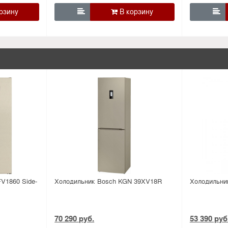


V1860 Side-
Холодильник Bosсh KGN 39XV18R
Холодильни
70 290 руб.
53 390 руб