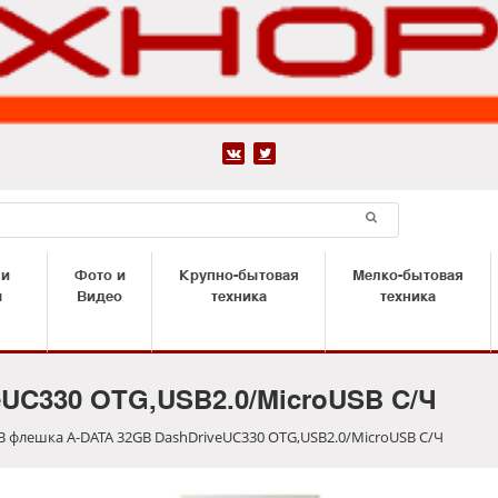


 и
Фото и
Крупно-бытовая
Мелко-бытовая
ы
Видео
техника
техника
UC330 OTG,USB2.0/MicroUSB С/Ч
B флешка A-DATA 32GB DashDriveUC330 OTG,USB2.0/MicroUSB С/Ч