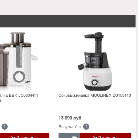
лка BBK JC060-H11
Соковыжималка MOULINEX ZU150110
й
13 690 руб.
.
Бонусы: 0 р.
?
?
