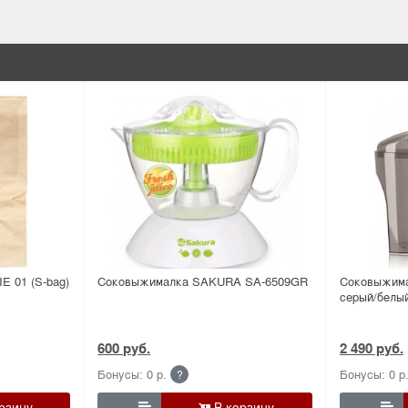
IE 01 (S-bag)
Соковыжималка SAKURA SA-6509GR
Соковыжима
серый/белы
600 руб.
2 490 руб.
Бонусы: 0 р.
Бонусы: 0 р
?

