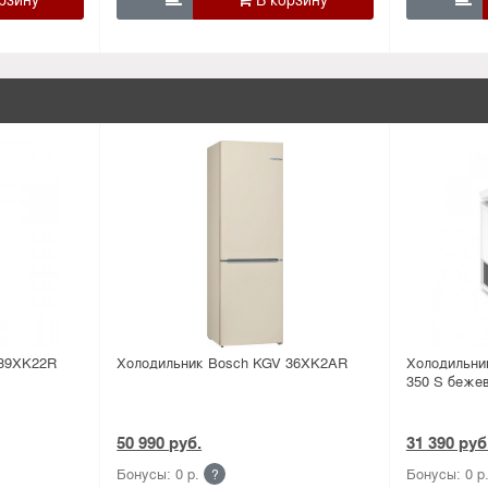
 39XK22R
Холодильник Bosсh KGV 36XK2AR
Холодильник
350 S беже
50 990 руб.
31 390 руб
Бонусы: 0 р.
Бонусы: 0 р
?