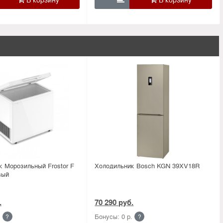
 Морозильный Frostor F
Холодильник Bosсh KGN 39XV18R
вый
.
70 290 руб.
.
Бонусы: 0 р.
?
?