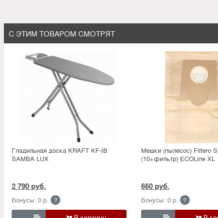
С ЭТИМ ТОВАРОМ СМОТРЯТ
Гладильная доска KRAFT KF-IB
Мешки (пылесос) Filtero S
SAMBA LUX
(10+фильтр) ECOLine XL
2 790 руб.
660 руб.
Бонусы: 0 р.
Бонусы: 0 р.
?
?

