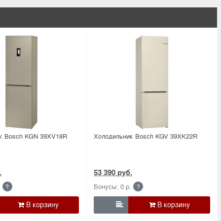
к Bosсh KGN 39XV18R
Холодильник Bosсh KGV 39XK22R
.
53 390 руб.
.
Бонусы: 0 р.
?
?
