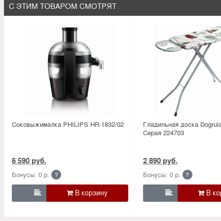
С ЭТИМ ТОВАРОМ СМОТРЯТ
Соковыжималка PHILIPS HR-1832/02
Гладильная доска Dogrula
Серая 224703
6 590 руб.
2 890 руб.
Бонусы: 0 р.
Бонусы: 0 р.
?
?

