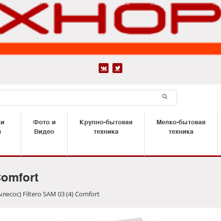


 и
Фото и
Крупно-бытовая
Мелко-бытовая
ы
Видео
техника
техника
Comfort
есос) Filtero SAM 03 (4) Comfort