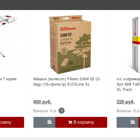
r Глория
Мешки (пылесос) Filtero SAM 02 (S-
ч/с кофемаш
bag) (10+фильтр) ECOLine XL
Арт.608 Таб
XL Pack
600 руб.
220 руб.
Бонусы: 0 р.
Бонусы: 0 р
?

