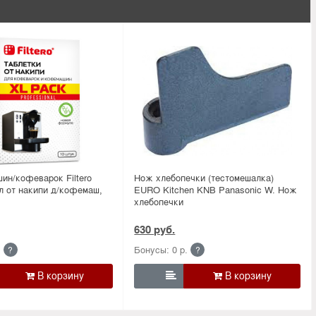
ин/кофеварок Filtero
Нож хлебопечки (тестомешалка)
л от накипи д/кофемаш,
EURO Kitchen KNB Panasonic W. Нож
хлебопечки
630 руб.
.
Бонусы: 0 р.
?
?
