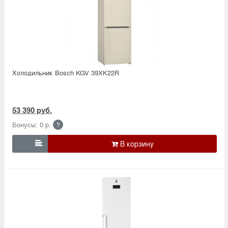
Холодильник Bosсh KGV 39XK22R
53 390 руб.
Бонусы: 0 р.
?
