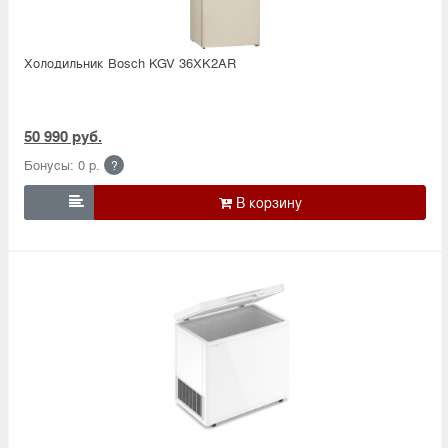
Холодильник Bosсh KGV 36XK2AR
50 990 руб.
Бонусы: 0 р.
?
