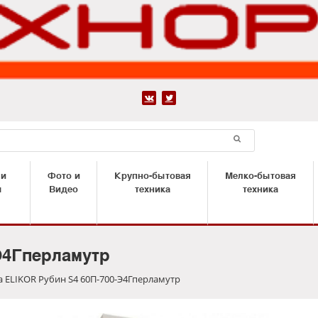


 и
Фото и
Крупно-бытовая
Мелко-бытовая
ы
Видео
техника
техника
Э4Гперламутр
 ELIKOR Рубин S4 60П-700-Э4Гперламутр