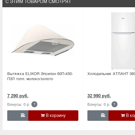
С ЭТИМ ТОВАРОМ СМОТРЯТ
Вытяжка ELIKOR Эпсилон 60П-430-
Холодильник АТЛАНТ 360
П3Л топл. молоко/золото
7 290 руб.
32 990 руб.
Бонусы: 0 р.
Бонусы: 0 р.
?
?

