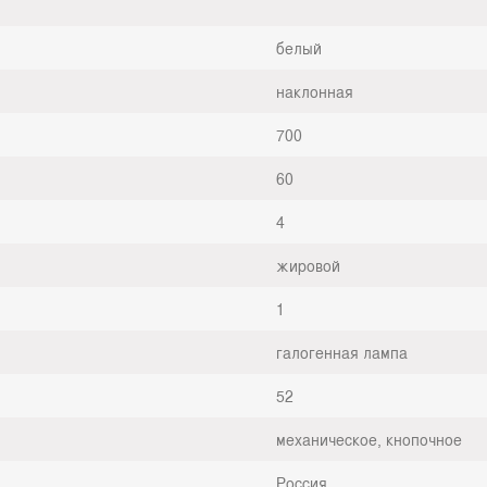
белый
наклонная
700
60
4
жировой
1
галогенная лампа
52
механическое, кнопочное
Россия