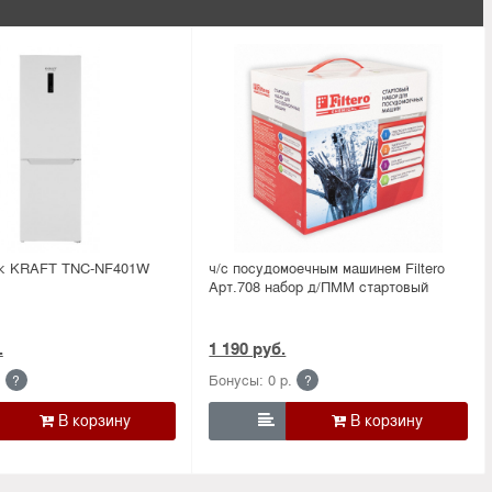
ик KRAFT TNC-NF401W
ч/с посудомоечным машинем Filtero
Арт.708 набор д/ПММ стартовый
.
1 190 руб.
.
Бонусы: 0 р.
?
?
