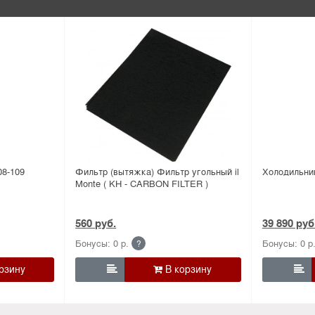
8-109
Фильтр (вытяжка) Фильтр угольный il
Холодильн
Monte ( KH - CARBON FILTER )
560 руб.
39 890 руб
Бонусы: 0 р.
Бонусы: 0 р
?

