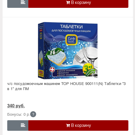

ч/с посудомоечным машинем TOP HOUSE 900111(N) Таблетки ''3
в 1'' для ПМ
340 руб.
Бонусы: 0 р.
?
