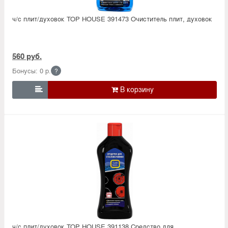
ч/с плит/духовок TOP HOUSE 391473 Очиститель плит, духовок
560 руб.
Бонусы: 0 р.
?

ч/с плит/духовок TOP HOUSE 391138 Средство для