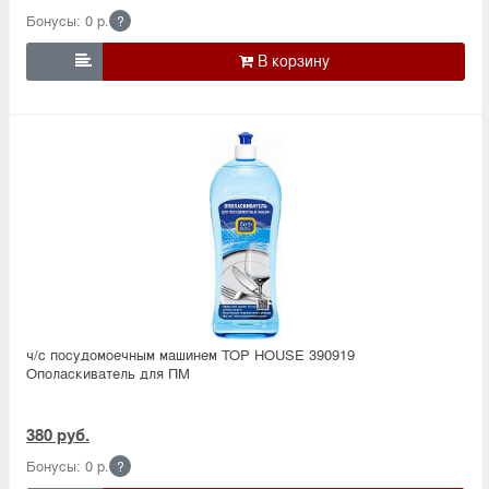
Бонусы: 0 р.
?

ч/с посудомоечным машинем TOP HOUSE 390919
Ополаскиватель для ПМ
380 руб.
Бонусы: 0 р.
?