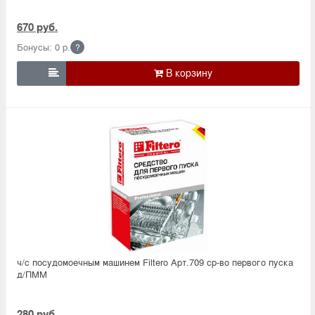
670 руб.
Бонусы: 0 р.
?

ч/с посудомоечным машинем Filtero Арт.709 ср-во первого пуска
д/ПММ
280 руб.