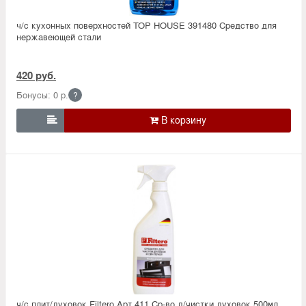
ч/с кухонных поверхностей TOP HOUSE 391480 Средство для
нержавеющей стали
420 руб.
Бонусы: 0 р.
?

ч/с плит/духовок Filtero Арт.411 Ср-во д/чистки духовок 500мл.