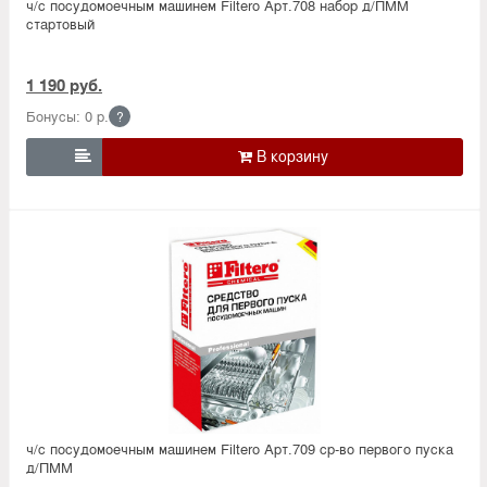
ч/с посудомоечным машинем Filtero Арт.708 набор д/ПММ
стартовый
1 190 руб.
Бонусы: 0 р.
?

ч/с посудомоечным машинем Filtero Арт.709 ср-во первого пуска
д/ПММ