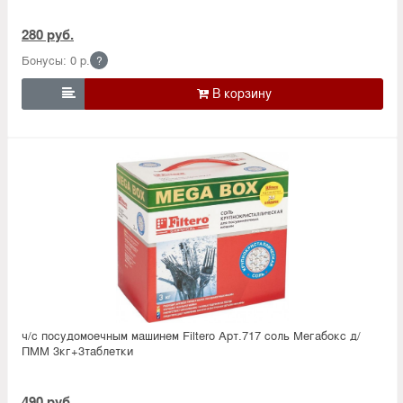
280 руб.
Бонусы: 0 р.
?

ч/с посудомоечным машинем Filtero Арт.717 соль Мегабокс д/
ПММ 3кг+3таблетки
490 руб.