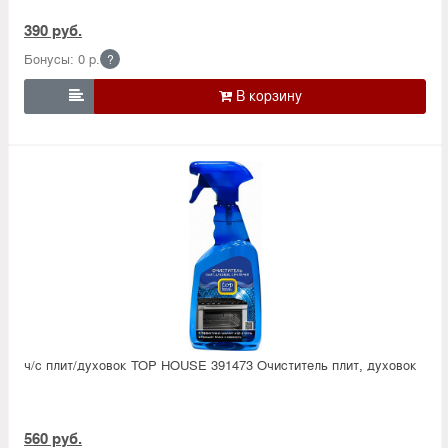
390 руб.
Бонусы: 0 р.
?

ч/с плит/духовок TOP HOUSE 391473 Очиститель плит, духовок
560 руб.