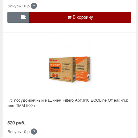
Бонусы: 0 р.
?

ч/с посудомоечным машинем Filtero Арт.610 ECOLine От накипи:
для ПММ 500 г
320 руб.
Бонусы: 0 р.
?