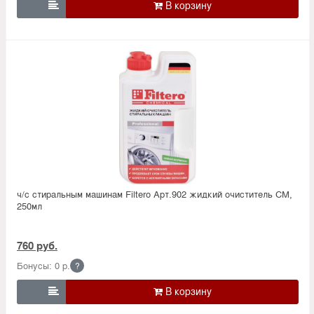

ч/с стиральным машинам Filtero Арт.902 жидкий очиститель СМ,
250мл
760 руб.
Бонусы: 0 р.
?
