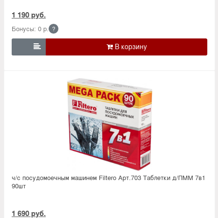
1 190 руб.
Бонусы: 0 р.
?

ч/с посудомоечным машинем Filtero Арт.703 Таблетки д/ПММ 7в1
90шт
1 690 руб.