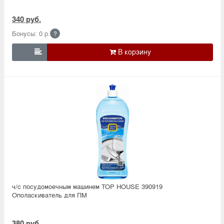
340 руб.
Бонусы: 0 р.
?

ч/с посудомоечным машинем TOP HOUSE 390919
Ополаскиватель для ПМ
380 руб.