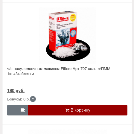
ч/с посудомоечным машинем Filtero Арт.707 соль д/ПММ
1кг+3таблетки
180 руб.
Бонусы: 0 р.
?
