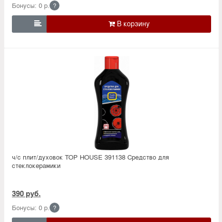
Бонусы: 0 р.
?

ч/с плит/духовок TOP HOUSE 391138 Средство для
стеклокерамики
390 руб.
Бонусы: 0 р.
?