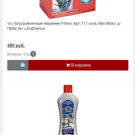
ч/с посудомоечным машинем Filtero Арт.717 соль Мегабокс д/
ПММ 3кг+3таблетки
490 руб.
Бонусы: 0 р.
?
