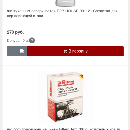
ч/с кухонных поверхностей TOP HOUSE 391121 Средство для
нержавеющей стали
270 руб.
Бонусы: 0 р.
?

ч/с посудомоечным машинем Filtero Арт.706 очиститель жира д/