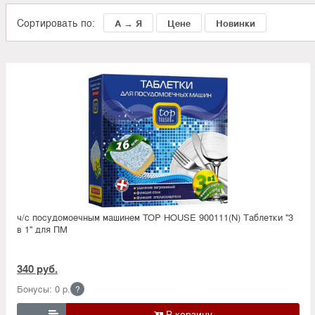
Сортировать по:
А → Я
Цене
Новинки
ч/с посудомоечным машинем TOP HOUSE 900111(N) Таблетки ''3
в 1'' для ПМ
340 руб.
Бонусы: 0 р.
?
