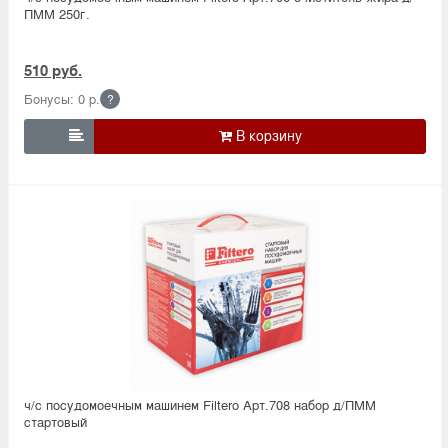
ПММ 250г.
510 руб.
Бонусы: 0 р.
?

ч/с посудомоечным машинем Filtero Арт.708 набор д/ПММ
стартовый