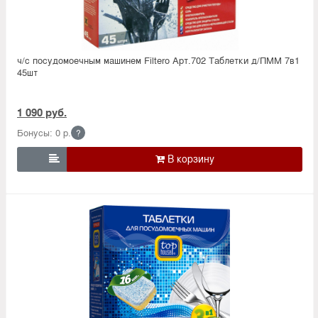
ч/с посудомоечным машинем Filtero Арт.702 Таблетки д/ПММ 7в1
45шт
1 090 руб.
Бонусы: 0 р.
?
