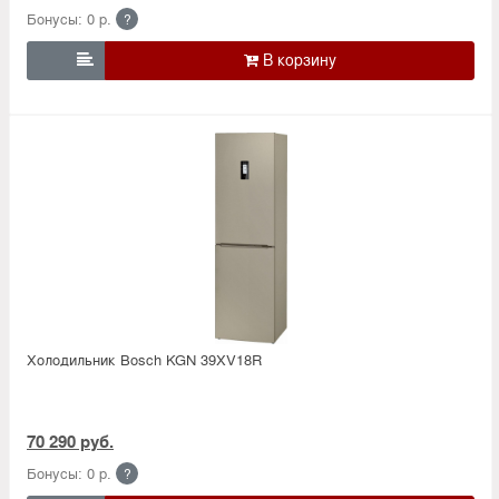
Бонусы: 0 р.
?

Холодильник Bosсh KGN 39XV18R
70 290 руб.
Бонусы: 0 р.
?