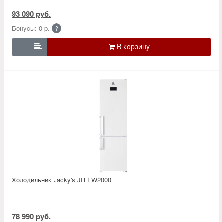
93 090 руб.
Бонусы: 0 р.
?

Холодильник Jacky's JR FW2000
78 990 руб.