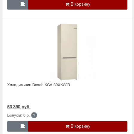

Холодильник Bosсh KGV 39XK22R
53 390 руб.
Бонусы: 0 р.
?
