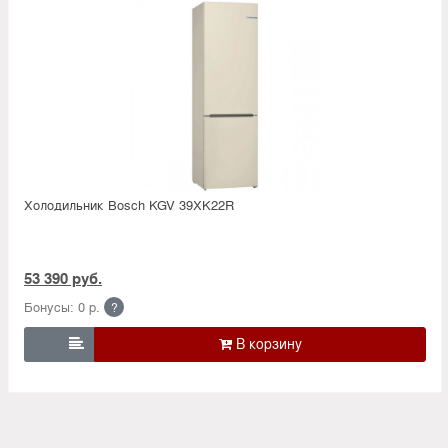
Холодильник Bosсh KGV 39XK22R
53 390 руб.
Бонусы: 0 р.
?
