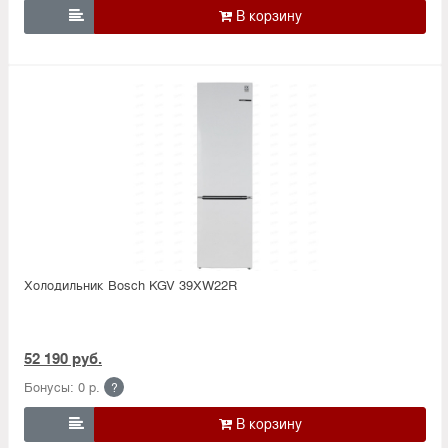

Холодильник Bosсh KGV 39XW22R
52 190 руб.
Бонусы: 0 р.
?
