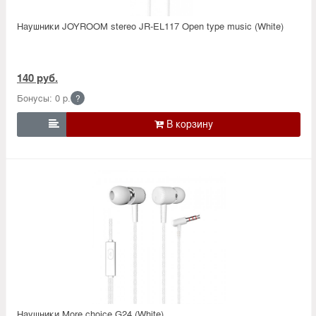
Наушники JOYROOM stereo JR-EL117 Open type music (White)
140 руб.
Бонусы: 0 р.
?

Наушники More choice G24 (White)