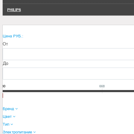
PHILIPS
Цена РУБ.:
От
До
580
668
Бренд
Цвет
Тип
Электропитание