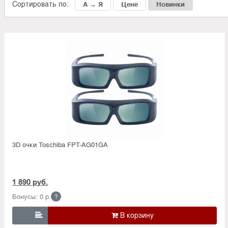
Сортировать по:
А → Я
Цене
Новинки
3D очки Toschiba FPT-AG01GA
1 890 руб.
Бонусы: 0 р.
?
