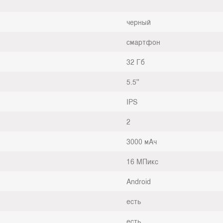
черный
смартфон
32 Гб
5.5''
IPS
2
3000 мАч
16 МПикс
Android
есть
есть