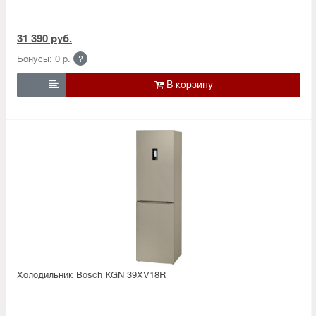
31 390 руб.
Бонусы: 0 р.
?

Холодильник Bosсh KGN 39XV18R