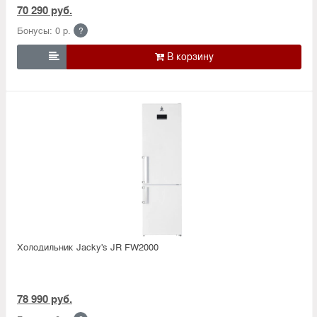
70 290 руб.
Бонусы: 0 р.
?

Холодильник Jacky's JR FW2000
78 990 руб.