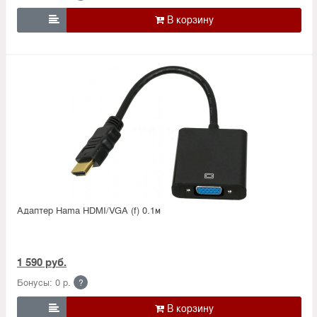

Адаптер Hama HDMI/VGA (f) 0.1м
1 590 руб.
Бонусы: 0 р.
?
