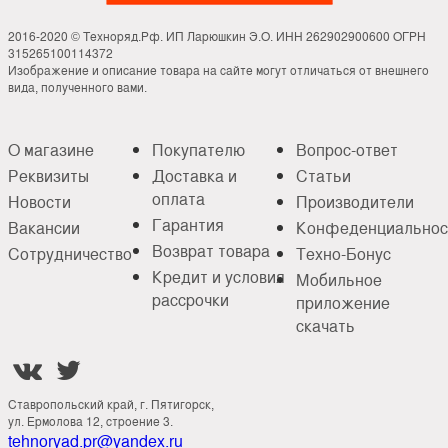
2016-2020 © Техноряд.Рф. ИП Ларюшкин Э.О. ИНН 262902900600 ОГРН
315265100114372
Изображение и описание товара на сайте могут отличаться от внешнего
вида, полученного вами.
О магазине
Покупателю
Вопрос-ответ
Реквизиты
Доставка и
Статьи
оплата
Новости
Производители
Гарантия
Вакансии
Конфеденциальнос
Возврат товара
Сотрудничество
Техно-Бонус
Кредит и условия
Мобильное
рассрочки
приложение
скачать


Ставропольский край, г. Пятигорск,
ул. Ермолова 12, строение 3.
tehnoryad.pr@yandex.ru