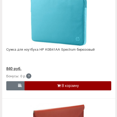
Сумка для ноутбука HP K0B41AA Spectrum бирюзовый
840 руб.
Бонусы: 0 р.
?
