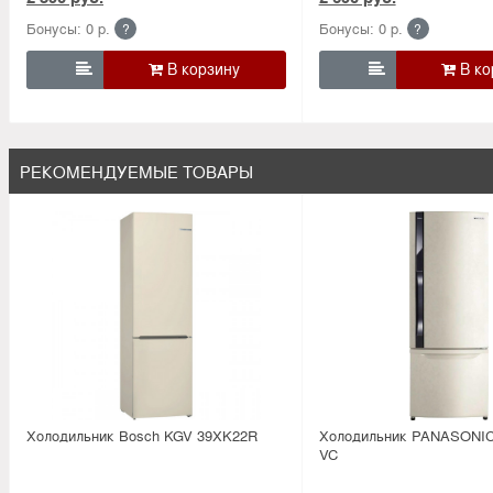
Бонусы: 0 р.
Бонусы: 0 р.
?
?


РЕКОМЕНДУЕМЫЕ ТОВАРЫ
Холодильник Bosсh KGV 39XK22R
Холодильник PANASONIC
VC