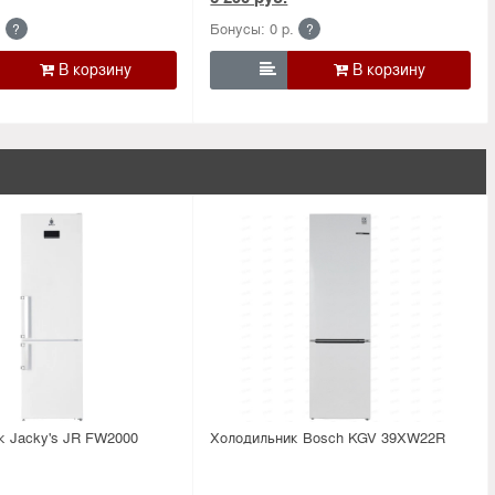
.
Бонусы: 0 р.
?
?

к Jacky's JR FW2000
Холодильник Bosсh KGV 39XW22R