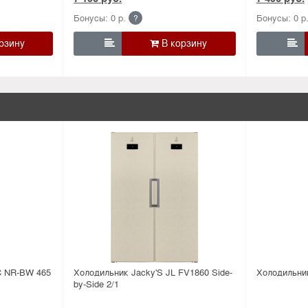
Бонусы: 0 р.
Бонусы: 0 р
?


 NR-BW 465
Холодильник Jacky'S JL FV1860 Side-
Холодильни
by-Side 2/1