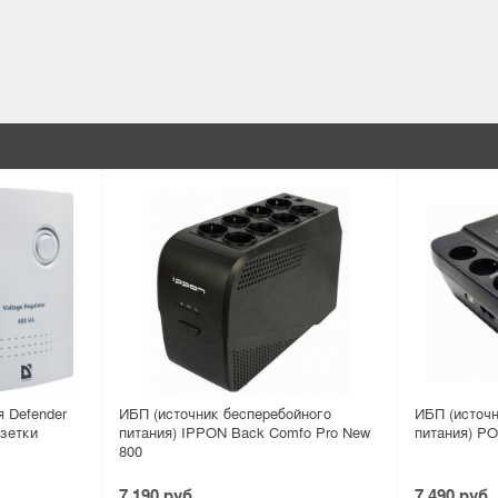
 Defender
ИБП (источник бесперебойного
ИБП (источн
озетки
питания) IPPON Back Comfo Pro New
питания) 
800
7 190 руб.
7 490 руб.