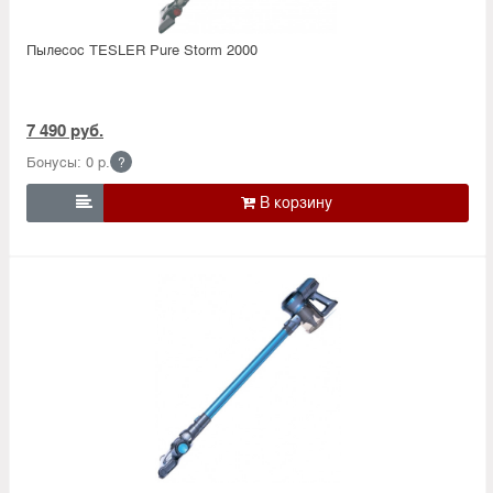
Пылесос TESLER Pure Storm 2000
7 490 руб.
Бонусы: 0 р.
?
