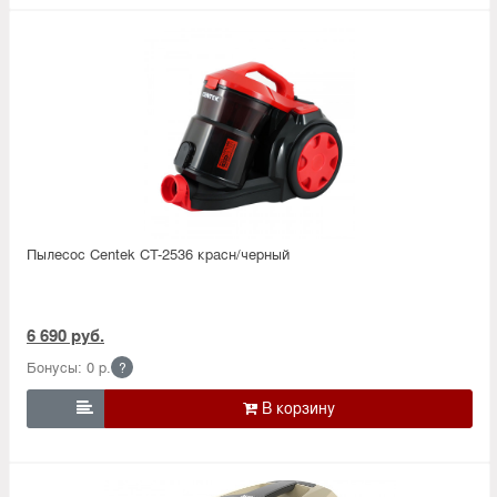
Пылесос Centek CT-2536 красн/черный
6 690 руб.
Бонусы: 0 р.
?
