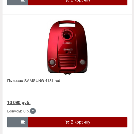
Пылесос SAMSUNG 4181 red
10 090 руб.
Бонусы: 0 р.
?
