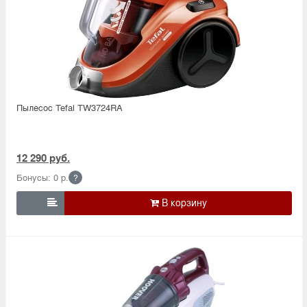
Пылесос Tefal TW3724RA
12 290 руб.
Бонусы: 0 р.
?
