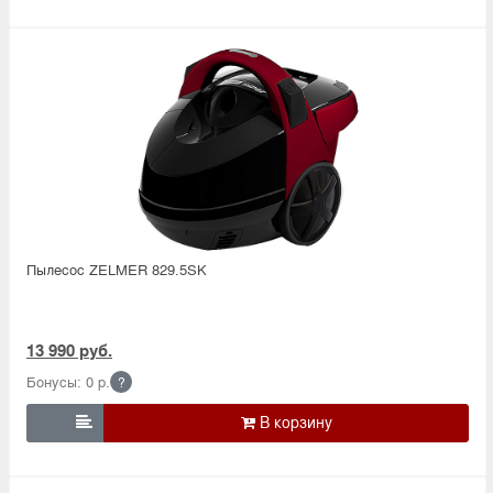
Пылесос ZELMER 829.5SK
13 990 руб.
Бонусы: 0 р.
?
