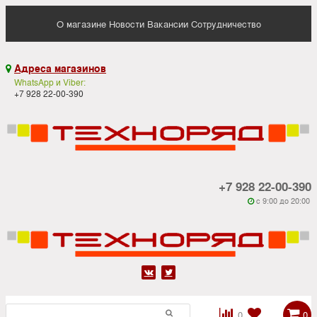
О магазине
Новости
Вакансии
Сотрудничество
Адреса магазинов

WhatsApp и Viber:
+7 928 22-00-390
+7 928 22-00-390
c 9:00 до 20:00






0
0