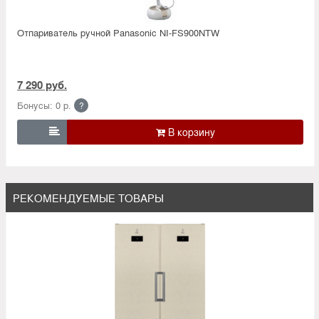
Отпариватель ручной Panasonic NI-FS900NTW
7 290 руб.
Бонусы: 0 р.
?

РЕКОМЕНДУЕМЫЕ ТОВАРЫ