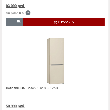
93 090 руб.
Бонусы: 0 р.
?

Холодильник Bosсh KGV 36XK2AR
50 990 руб.