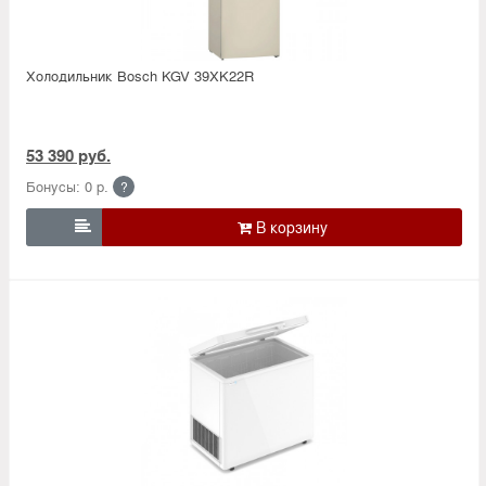
Холодильник Bosсh KGV 39XK22R
53 390 руб.
Бонусы: 0 р.
?
