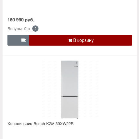
160 990 руб.
Бонусы: 0 р.
?

Холодильник Bosсh KGV 39XW22R