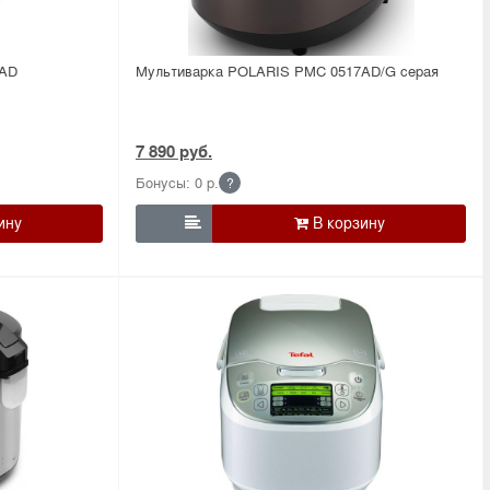
0AD
Мультиварка POLARIS PMC 0517AD/G серая
7 890 руб.
Бонусы: 0 р.
?
