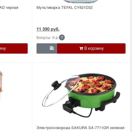
AD черная
Мультиварка TEFAL CY621D32
11 390 руб.
Бонусы: 0 р.
?

Электросковорода SAKURA SA-7711GR зеленая