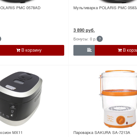
POLARIS PMC 0578AD
Мультиварка POLARIS PMC 0583
3 890 руб.
Бонусы: 0 р.
?

Аксион МХ11
Пароварка SAKURA SA-7213A