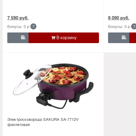
7 590 руб.
8 090 руб.
Бонусы: 0 р.
Бонусы: 0 р.
?
?


Электросковорода SAKURA SA-7712V
фиолетовая