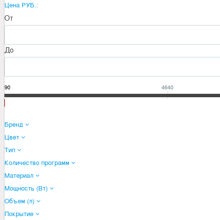
Цена РУБ.:
От
До
2390
4640
Бренд
Цвет
Тип
Количество программ
Материал
Мощность (Вт)
Объем (л)
Покрытие