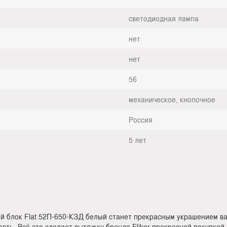
светодиодная лампа
нет
нет
56
механическое, кнопочное
Россия
5 лет
й блок Flat 52П-650-КЗД белый станет прекрасным украшением ва
ть. Всё это сделает вытяжку бренда Elikor прекрасной покупкой.