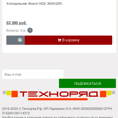
Холодильник Bosсh KGV 39XK22R
53 390 руб.
Бонусы: 0 р.
?

2016-2020 © Техноряд.Рф. ИП Ларюшкин Э.О. ИНН 262902900600 ОГРН
315265100114372
Изображение и описание товара на сайте могут отличаться от внешнего