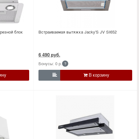
резной блок
Встраиваемая вытяжка Jacky'S JV SI652
6 490 руб.
Бонусы: 0 р.
?
