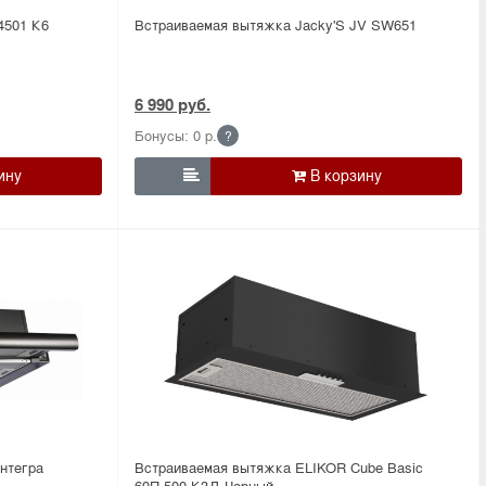
4501 К6
Встраиваемая вытяжка Jacky'S JV SW651
6 990 руб.
Бонусы: 0 р.
?

нтегра
Встраиваемая вытяжка ELIKOR Cube Basic
60П-500-К3Д Черный