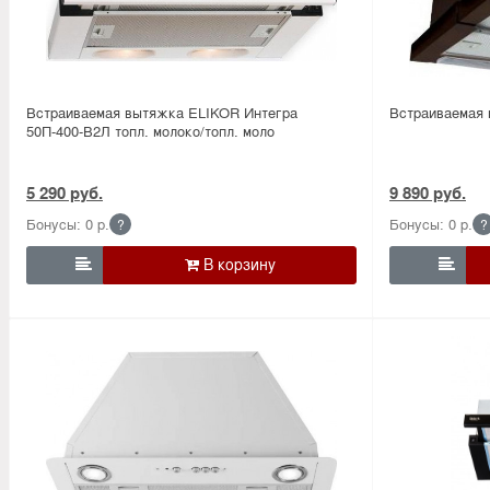
Встраиваемая вытяжка ELIKOR Интегра
Встраиваемая
50П-400-В2Л топл. молоко/топл. моло
5 290 руб.
9 890 руб.
Бонусы: 0 р.
Бонусы: 0 р.
?
?

