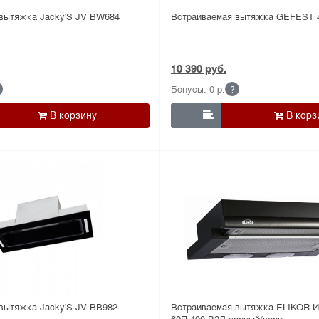
вытяжка Jacky'S JV BW684
Встраиваемая вытяжка GEFEST 
10 390 руб.
Бонусы: 0 р.
?

вытяжка Jacky'S JV BB982
Встраиваемая вытяжка ELIKOR И
60П-400-В2Л черный/черн