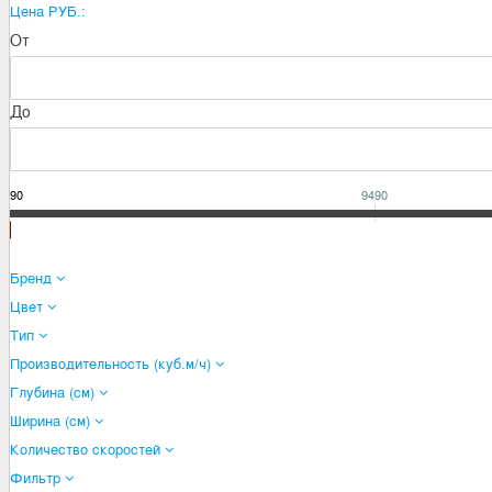
Цена РУБ.:
От
До
4990
9490
Бренд
Цвет
Тип
Производительность (куб.м/ч)
Глубина (см)
Ширина (см)
Количество скоростей
Фильтр