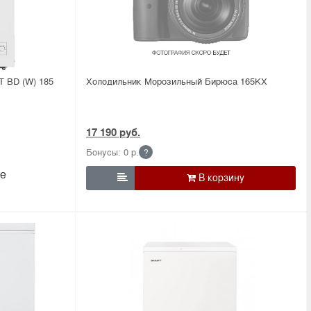
 BD (W) 185
Холодильник Морозильный Бирюса 165KX
17 190 руб.
Бонусы: 0 р.
?
е
