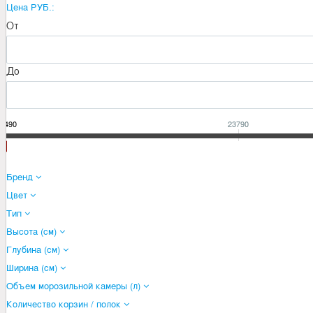
Цена РУБ.:
От
До
4490
23790
Бренд
Цвет
Тип
Высота (см)
Глубина (см)
Ширина (см)
Объем морозильной камеры (л)
Количество корзин / полок