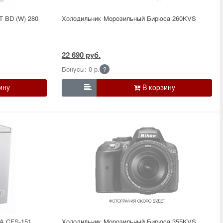
 BD (W) 280
Холодильник Морозильный Бирюса 260KVS
22 690 руб.
Бонусы: 0 р.
?

A CFS-151
Холодильник Морозильный Бирюса 355KVS