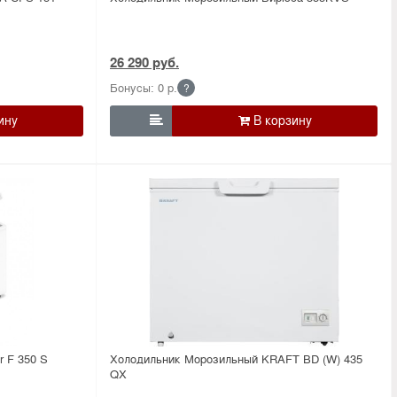
26 290 руб.
Бонусы: 0 р.
?

r F 350 S
Холодильник Морозильный KRAFT BD (W) 435
QX