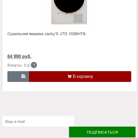
Сушильная машина Jacky'S JTD 103BHTB
64 990 руб.
Бонусы: 0 р.
?
