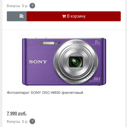
Бонусы: 0 р.
?

Фотоаппарат SONY DSC-W830 фиолетовый
7 990 руб.
Бонусы: 0 р.
?