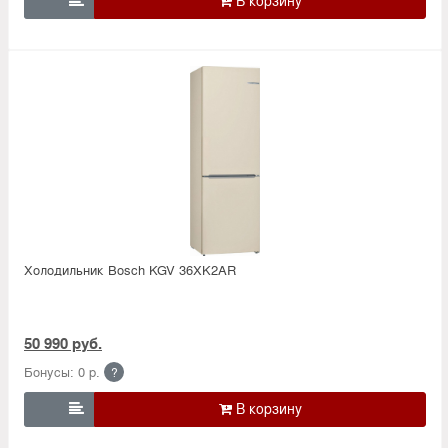

Холодильник Bosсh KGV 36XK2AR
50 990 руб.
Бонусы: 0 р.
?
