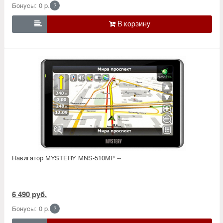
Бонусы: 0 р.
?

Навигатор MYSTERY MNS-510MP --
6 490 руб.
Бонусы: 0 р.
?